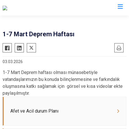
Sakarya
1-7 Mart Deprem Haftası
Akyazı
Pamukova
Ferizli
Sapanca
03.03.2026
Geyve
Söğütlü
Hendek
Taraklı
1-7 Mart Deprem haftası olması münasebetiyle
vatandaşlarımızın bu konuda bilinçlenmesine ve farkındalık
Karapürçek
Adapazarı
oluşmasına katkı sağlamak için görsel ve kısa videolar ekte
Karasu
Arifiye
paylaşılmıştır.
Kaynarca
Erenler
Kocaali
Serdivan
Afet ve Acil durum Planı