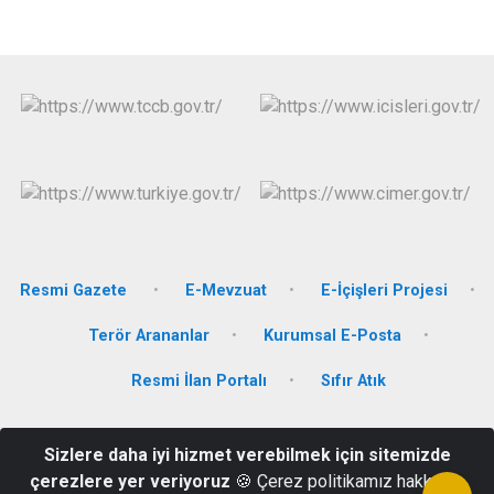
Resmi Gazete
E-Mevzuat
E-İçişleri Projesi
Terör Arananlar
Kurumsal E-Posta
Resmi İlan Portalı
Sıfır Atık
Orta Mahalle 1006. Sokak No;:2 Hükümet Konağı 54160
Sizlere daha iyi hizmet verebilmek için sitemizde
Söğütlü/Sakarya
çerezlere yer veriyoruz
🍪 Çerez politikamız hakkında