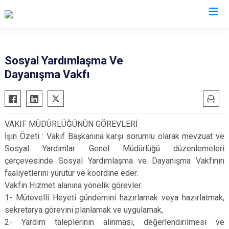
Sakarya
Sosyal Yardımlaşma Ve
Dayanışma Vakfı
Akyazı
Pamukova
Ferizli
Sapanca
Geyve
Söğütlü
VAKIF MÜDÜRLÜĞÜNÜN GÖREVLERİ
Hendek
Taraklı
İşin Özeti : Vakıf Başkanına karşı sorumlu olarak mevzuat ve
Karapürçek
Adapazarı
Sosyal Yardımlar Genel Müdürlüğü düzenlemeleri
Karasu
Arifiye
çerçevesinde Sosyal Yardımlaşma ve Dayanışma Vakfının
faaliyetlerini yürütür ve koordine eder.
Kaynarca
Erenler
Vakfın Hizmet alanına yönelik görevler:
Kocaali
Serdivan
1- Mütevelli Heyeti gündemini hazırlamak veya hazırlatmak,
sekretarya görevini planlamak ve uygulamak,
2- Yardım taleplerinin alınması, değerlendirilmesi ve