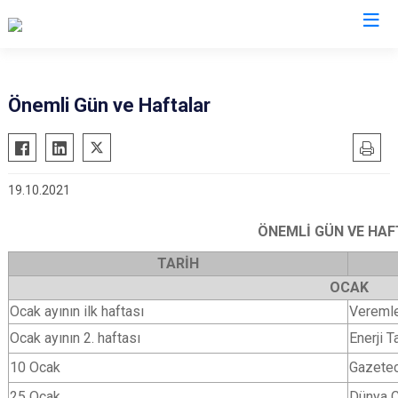
Sakarya
Önemli Gün ve Haftalar
Akyazı
Pamukova
Ferizli
Sapanca
19.10.2021
Geyve
Söğütlü
Hendek
Taraklı
ÖNEMLİ GÜN VE HA
Karapürçek
Adapazarı
TARİH
Karasu
Arifiye
OCAK
Kaynarca
Erenler
Ocak ayının ilk haftası
Veremle
Kocaali
Serdivan
Ocak ayının 2. haftası
Enerji T
10 Ocak
Gazetec
25 Ocak
Dünya 