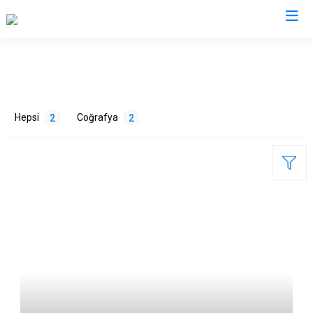
Sakarya
Akyazı
Pamukova
Hepsi
Coğrafya
2
2
Ferizli
Sapanca
Geyve
Söğütlü
Hendek
Taraklı
Karapürçek
Adapazarı
ETİKETLER
Karasu
Arifiye
Kaynarca
Erenler
Doğa
2
Kocaali
Serdivan