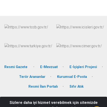
Resmi Gazete
E-Mevzuat
E-İçişleri Projesi
Terör Arananlar
Kurumsal E-Posta
Resmi İlan Portalı
Sıfır Atık
Orta Mahalle 1006. Sokak No;:2 Hükümet Konağı 54160
Sizlere daha iyi hizmet verebilmek için sitemizde
Söğütlü/Sakarya