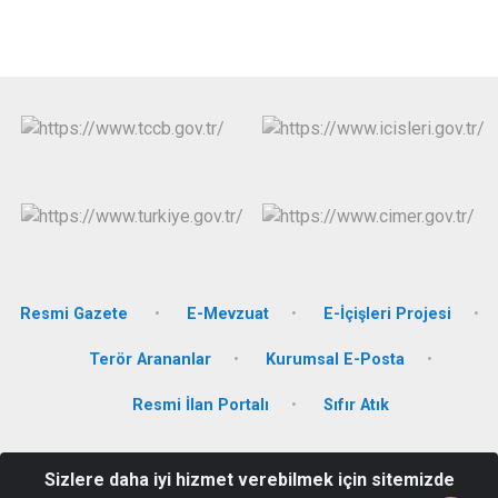
Resmi Gazete
E-Mevzuat
E-İçişleri Projesi
Terör Arananlar
Kurumsal E-Posta
Resmi İlan Portalı
Sıfır Atık
Orta Mahalle 1006. Sokak No;:2 Hükümet Konağı 54160
Sizlere daha iyi hizmet verebilmek için sitemizde
Söğütlü/Sakarya