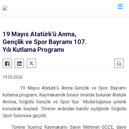
Sakarya
19 Mayıs Atatürk'ü Anma,
Gençlik ve Spor Bayramı 107.
Akyazı
Pamukova
Yılı Kutlama Programı
Ferizli
Sapanca
Geyve
Söğütlü
Hendek
Taraklı
19.05.2026
Karapürçek
Adapazarı
19 Mayıs Atatürk’ü Anma Gençlik ve Spor Bayramı
Karasu
Arifiye
kutlama programı, Kaymakamlık binası önünde bulunan Atatürk
Kaynarca
Erenler
Anıtına, Söğütlü Gençlik ve Spor İlçe Müdürlüğünce çelenk
Kocaali
Serdivan
konularak başladı. Törenin ardından bando eşliğinde Söğütlü
Spor Salonuna geçildi.
Törene İlçemiz Kaymakamı Sayın Mehmet GÖZE, daire